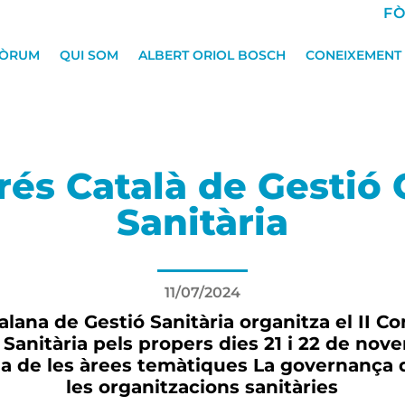
FÒ
FÒRUM
QUI SOM
ALBERT ORIOL BOSCH
CONEIXEMENT I
rés Català de Gestió C
Sanitària
11/07/2024
alana de Gestió Sanitària organitza el II C
i Sanitària pels propers dies 21 i 22 de no
a de les àrees temàtiques La governança d
les organitzacions sanitàries