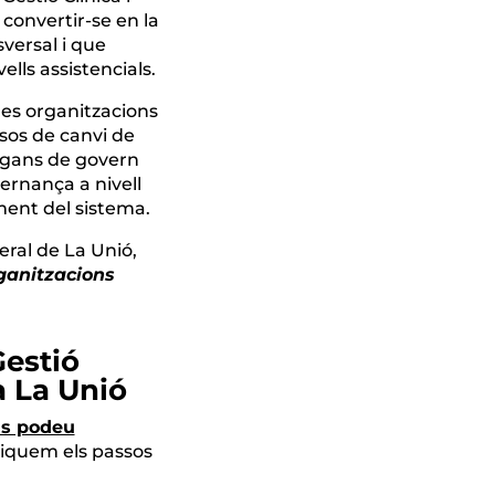
convertir-se en la
versal i que
ells assistencials.
les organitzacions
sos de canvi de
òrgans de govern
overnança a nivell
ment del sistema.
eral de La Unió,
ganitzacions
Gestió
a La Unió
us podeu
liquem els passos