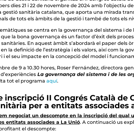
pers dies 21 i 22 de novembre de 2024 amb l’objectiu de 
 gestió sanitària catalana, que aporta una mirada trans
ls de tots els àmbits de la gestió i també de tots els niv
temàtiques se centra en la governança del sistema i de 
 que la bona governança és un factor d’èxit dels proces
s sanitàries. En aquest àmbit s’abordarà el paper dels 
 en la definició de l’estratègia i els valors, així com la g
i i el seu impacte en la concepció del model i funciona
mbre de 9 a 10.30 hores, Roser Fernández, directora gen
 d’experiències
La governança del sistema i de les or
lta tot el programa
aquí
.
inscripció II Congrés Català de 
anitària per a entitats associades 
em negociat un descompte en la inscripció del qual 
les entitats associades a La Unió
. A continuació us exp
aprofitant el descompte: