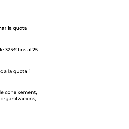
nar la quota
e 325€ fins al 25
c a la quota i
de coneixement,
 organitzacions,