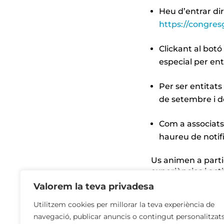
Heu d’entrar di
https://congres
Clickant al botó
especial per ent
Per ser entitats
de setembre i d
Com a associats 
haureu de notifi
Us animen a parti
experiències i act
en el context del 
Valorem la teva privadesa
Utilitzem cookies per millorar la teva experiència de
WEB DEL CONGR
navegació, publicar anuncis o contingut personalitzat