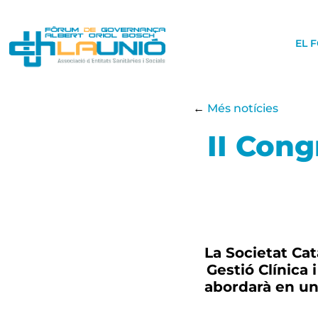
EL 
←
Més notícies
II Cong
La Societat Cat
Gestió Clínica 
abordarà en un