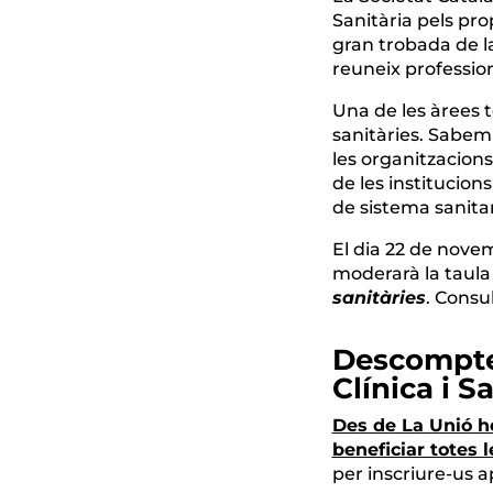
Sanitària pels pro
gran trobada de la
reuneix professiona
Una de les àrees 
sanitàries. Sabem
les organitzacion
de les institucions
de sistema sanitar
El dia 22 de nove
moderarà la taula
sanitàries
. Consu
Descompte 
Clínica i S
Des de La Unió h
beneficiar totes 
per inscriure-us 