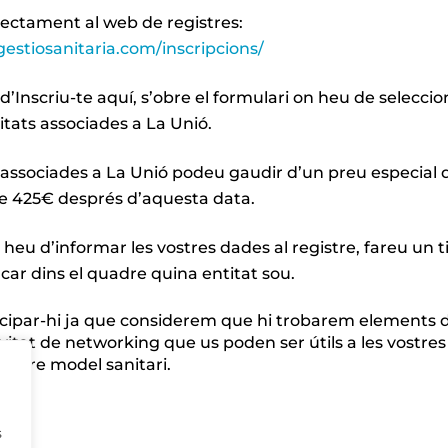
rectament al web de registres:
gestiosanitaria.com/inscripcions/
 d’Inscriu-te aquí, s’obre el formulari on heu de seleccio
itats associades a La Unió.
 associades a La Unió podeu gaudir d’un preu especial d
e 425€ després d’aquesta data.
heu d’informar les vostres dades al registre, fareu un ti
car dins el quadre quina entitat sou.
cipar-hi ja que considerem que hi trobarem elements 
ivitat de networking que us poden ser útils a les vostres
nostre model sanitari.
ÉS
s