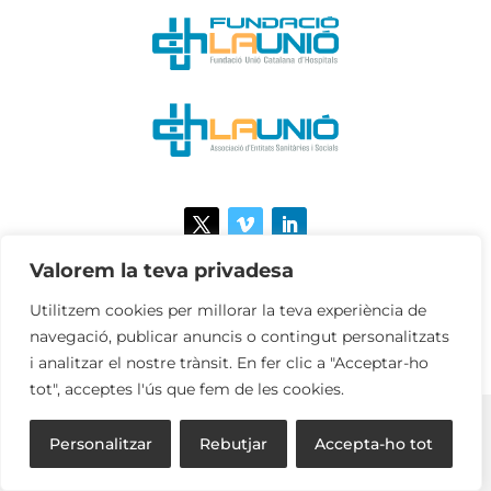
Valorem la teva privadesa
Utilitzem cookies per millorar la teva experiència de
AVÍS LEGAL
·
POLÍTICA DE PRIVACITAT
·
POLÍTICA
navegació, publicar anuncis o contingut personalitzats
DE COOKIES
(C) 2024- LA UNIÓ
i analitzar el nostre trànsit. En fer clic a "Acceptar-ho
tot", acceptes l'ús que fem de les cookies.
Personalitzar
Rebutjar
Accepta-ho tot